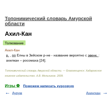
Топонимический словарь Амурской
области
Ахил-Кан
Толкование
Ахил-Кан
р.
,
пп
Елны в Зейском р-не - название вероятно с
эвенк.
:
ахилкан – росомаха [24].
Топонимический словарь Амурской области. — Благовещенск: Хабаровское
книжное издательство
.
А.В. Мельников
.
2009
.
Игры ⚽
Поможем написать курсовую
Аурум
Ахингкан